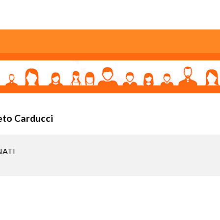
eto Carducci
NATI