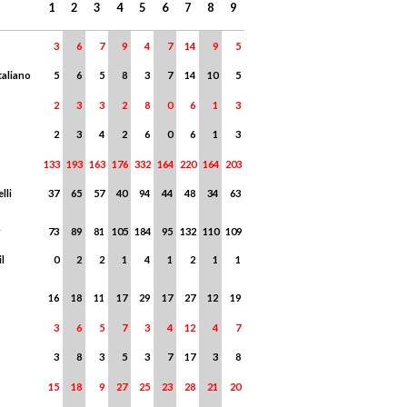
1
2
3
4
5
6
7
8
9
3
6
7
9
4
7
14
9
5
taliano
5
6
5
8
3
7
14
10
5
2
3
3
2
8
0
6
1
3
2
3
4
2
6
0
6
1
3
133
193
163
176
332
164
220
164
203
lli
37
65
57
40
94
44
48
34
63
r
73
89
81
105
184
95
132
110
109
l
0
2
2
1
4
1
2
1
1
16
18
11
17
29
17
27
12
19
3
6
5
7
3
4
12
4
7
3
8
3
5
3
7
17
3
8
15
18
9
27
25
23
28
21
20