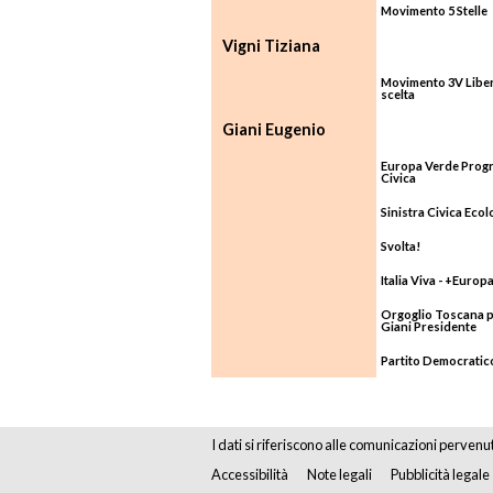
Movimento 5 Stelle
Vigni Tiziana
Movimento 3V Liber
scelta
Giani Eugenio
Europa Verde Progr
Civica
Sinistra Civica Ecol
Svolta!
Italia Viva - +Europ
Orgoglio Toscana 
Giani Presidente
Partito Democratic
I dati si riferiscono alle comunicazioni pervenu
Accessibilità
Note legali
Pubblicità legale