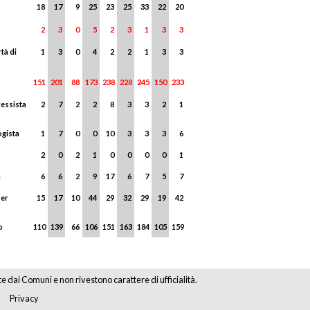
18
17
9
25
23
25
33
22
20
2
3
0
5
2
3
1
3
3
tà di
1
3
0
4
2
2
1
3
3
151
201
88
173
238
228
245
150
233
essista
2
7
2
2
8
3
3
2
1
ogista
1
7
0
0
10
3
3
3
6
2
0
2
1
0
0
0
0
1
a
6
6
2
9
17
6
7
5
7
per
15
17
10
44
29
32
29
19
42
o
110
139
66
106
151
163
184
105
159
te dai Comuni e non rivestono carattere di ufficialità.
Privacy