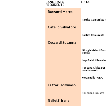
CANDIDATO
LISTA
PRESIDENTE
Barzanti Marco
Partito Comunista I
Catello Salvatore
Partito Comunista
Ceccardi Susanna
Giorgia Meloni Frate
d'Italia
Lega Salvini Premie
Toscana Civica per i
cambiamento
Forza Italia - UDC
Fattori Tommaso
Toscana a Sinistra
Galletti Irene